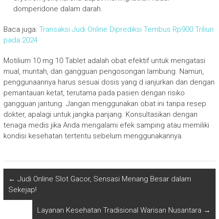
domperidone dalam darah.
Baca juga:
Transaksi Judi Online Diprediksi Tembus Rp900 Triliun
pada 2024
Motilium 10 mg 10 Tablet adalah obat efektif untuk mengatasi
mual, muntah, dan gangguan pengosongan lambung. Namun,
penggunaannya harus sesuai dosis yang d ianjurkan dan dengan
pemantauan ketat, terutama pada pasien dengan risiko
gangguan jantung. Jangan menggunakan obat ini tanpa resep
dokter, apalagi untuk jangka panjang. Konsultasikan dengan
tenaga medis jika Anda mengalami efek samping atau memiliki
kondisi kesehatan tertentu sebelum menggunakannya.
←
Judi Online Slot Gacor, Sensasi Menang Besar dalam
Sekejap!
Layanan Kesehatan Tradisional Warisan Nusantara
→