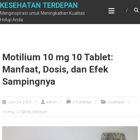
Skip
KESEHATAN TERDEPAN
to
Menginspirasi untuk Meningkatkan Kualitas
content
Hidup Anda
Motilium 10 mg 10 Tablet:
Manfaat, Dosis, dan Efek
Sampingnya
Juni 24, 2025
admin
0 Komentar
Kesehatan
,
,
10 mg
10 Tablet
Motilium