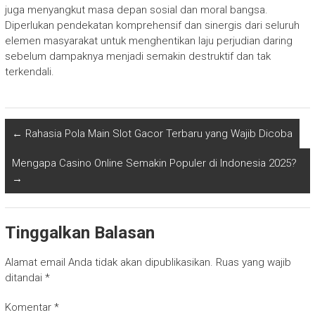
juga menyangkut masa depan sosial dan moral bangsa.
Diperlukan pendekatan komprehensif dan sinergis dari seluruh
elemen masyarakat untuk menghentikan laju perjudian daring
sebelum dampaknya menjadi semakin destruktif dan tak
terkendali.
←
Rahasia Pola Main Slot Gacor Terbaru yang Wajib Dicoba
Mengapa Casino Online Semakin Populer di Indonesia 2025?
→
Tinggalkan Balasan
Alamat email Anda tidak akan dipublikasikan.
Ruas yang wajib
ditandai
*
Komentar
*