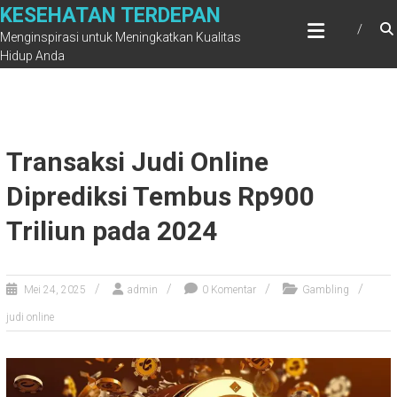
Skip
KESEHATAN TERDEPAN
to
Menginspirasi untuk Meningkatkan Kualitas
content
Hidup Anda
Transaksi Judi Online
Diprediksi Tembus Rp900
Triliun pada 2024
Mei 24, 2025
admin
0 Komentar
Gambling
judi online