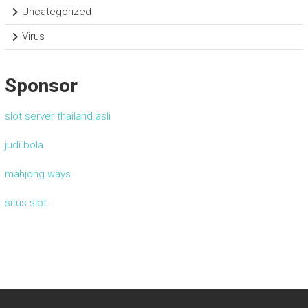
Uncategorized
Virus
Sponsor
slot server thailand asli
judi bola
mahjong ways
situs slot