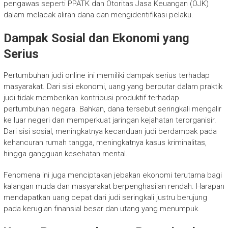
pengawas seperti PPATK dan Otoritas Jasa Keuangan (OJK)
dalam melacak aliran dana dan mengidentifikasi pelaku.
Dampak Sosial dan Ekonomi yang
Serius
Pertumbuhan judi online ini memiliki dampak serius terhadap
masyarakat. Dari sisi ekonomi, uang yang berputar dalam praktik
judi tidak memberikan kontribusi produktif terhadap
pertumbuhan negara. Bahkan, dana tersebut seringkali mengalir
ke luar negeri dan memperkuat jaringan kejahatan terorganisir.
Dari sisi sosial, meningkatnya kecanduan judi berdampak pada
kehancuran rumah tangga, meningkatnya kasus kriminalitas,
hingga gangguan kesehatan mental.
Fenomena ini juga menciptakan jebakan ekonomi terutama bagi
kalangan muda dan masyarakat berpenghasilan rendah. Harapan
mendapatkan uang cepat dari judi seringkali justru berujung
pada kerugian finansial besar dan utang yang menumpuk.