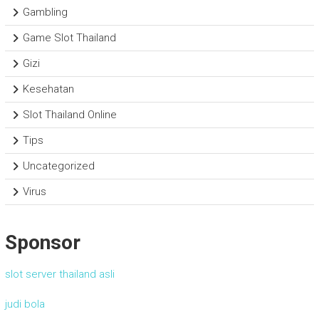
Gambling
Game Slot Thailand
Gizi
Kesehatan
Slot Thailand Online
Tips
Uncategorized
Virus
Sponsor
slot server thailand asli
judi bola