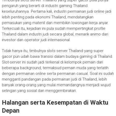
pengaruh yang berarti di industri gaming Thailand
keseluruhannya. Pertama kali, industri permainan judi online jadi
lebih penting pada ekonomi Thailand, mendatangkan
pemasukan yang materiil dan membikin lowongan kerja anyar.
Terkecuali itu, kejadian ini pula sudah mempertingkat profile
Thailand dalam industri judi secara global, menarik animo dari
investor dan operator judi internasional.
Tidak hanya itu, timbulnya slots server Thailand yang super
gacor pun udah bawa transisi dalam budaya gaming di Thailand.
Slot-server ini sudah jadi terkenal di kelompok pemain dari
beberapa background, termaksud pemain muda yang terlatih
dengan permainan online serta permainan casual. Soal ini sudah
mengganti pandangan pada permainan judi di Thailand, lebih
banyak orang-orang yang mulai memandangnya menjadi wujud
selingan yang sosial dan menggembirakan.
Halangan serta Kesempatan di Waktu
Depan