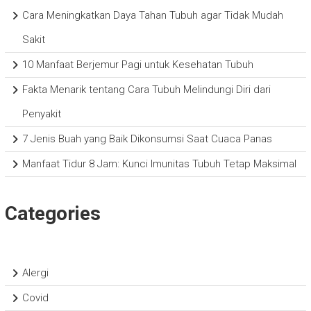
Cara Meningkatkan Daya Tahan Tubuh agar Tidak Mudah
Sakit
10 Manfaat Berjemur Pagi untuk Kesehatan Tubuh
Fakta Menarik tentang Cara Tubuh Melindungi Diri dari
Penyakit
7 Jenis Buah yang Baik Dikonsumsi Saat Cuaca Panas
Manfaat Tidur 8 Jam: Kunci Imunitas Tubuh Tetap Maksimal
Categories
Alergi
Covid