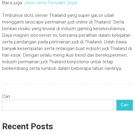
Baca juga:
Jenis-Jenis Penyakit Ginjal
Timbulnya slots server Thailand yang super gacor udah
mengganti lanscape permainan judi online di Thailand. Serta
berikan resiko yang krusial di industri gaming keseluruhannya.
Daya magnet slot-server ini, bersama peralihan dalam kebijakan
serta pandangan pada permainan judi di Thailand. Udah bawa
banyak kesempatan serta rintangan buat industri judi Thailand di
hari esok. Dengan selalu meng ikuti trend dan bereksperimen,
industri permainan judi Thailand berpotensi untuk tetap
berkembang serta tumbuh dalam beberapa tahun nantinya.
Cari
Cari
Recent Posts