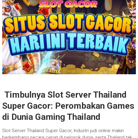
Timbulnya Slot Server Thailand
Super Gacor: Perombakan Games
di Dunia Gaming Thailand
Slot Server Thailand Super Gacor, Industri judi online makin
berkembang secara cepat di pelosok dunia, serta Thailand tak