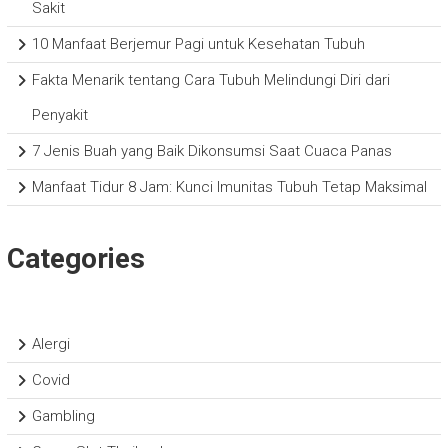
Sakit
10 Manfaat Berjemur Pagi untuk Kesehatan Tubuh
Fakta Menarik tentang Cara Tubuh Melindungi Diri dari
Penyakit
7 Jenis Buah yang Baik Dikonsumsi Saat Cuaca Panas
Manfaat Tidur 8 Jam: Kunci Imunitas Tubuh Tetap Maksimal
Categories
Alergi
Covid
Gambling