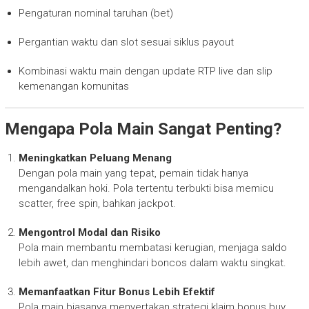
Pengaturan nominal taruhan (bet)
Pergantian waktu dan slot sesuai siklus payout
Kombinasi waktu main dengan update RTP live dan slip
kemenangan komunitas
Mengapa Pola Main Sangat Penting?
Meningkatkan Peluang Menang
Dengan pola main yang tepat, pemain tidak hanya
mengandalkan hoki. Pola tertentu terbukti bisa memicu
scatter, free spin, bahkan jackpot.
Mengontrol Modal dan Risiko
Pola main membantu membatasi kerugian, menjaga saldo
lebih awet, dan menghindari boncos dalam waktu singkat.
Memanfaatkan Fitur Bonus Lebih Efektif
Pola main biasanya menyertakan strategi klaim bonus buy,