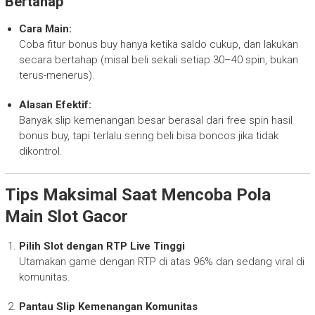
Bertahap
Cara Main:
Coba fitur bonus buy hanya ketika saldo cukup, dan lakukan
secara bertahap (misal beli sekali setiap 30–40 spin, bukan
terus-menerus).
Alasan Efektif:
Banyak slip kemenangan besar berasal dari free spin hasil
bonus buy, tapi terlalu sering beli bisa boncos jika tidak
dikontrol.
Tips Maksimal Saat Mencoba Pola
Main Slot Gacor
Pilih Slot dengan RTP Live Tinggi
Utamakan game dengan RTP di atas 96% dan sedang viral di
komunitas.
Pantau Slip Kemenangan Komunitas