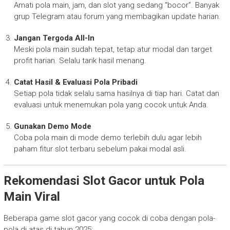
Amati pola main, jam, dan slot yang sedang “bocor”. Banyak
grup Telegram atau forum yang membagikan update harian.
Jangan Tergoda All-In
Meski pola main sudah tepat, tetap atur modal dan target
profit harian. Selalu tarik hasil menang.
Catat Hasil & Evaluasi Pola Pribadi
Setiap pola tidak selalu sama hasilnya di tiap hari. Catat dan
evaluasi untuk menemukan pola yang cocok untuk Anda.
Gunakan Demo Mode
Coba pola main di mode demo terlebih dulu agar lebih
paham fitur slot terbaru sebelum pakai modal asli.
Rekomendasi Slot Gacor untuk Pola
Main Viral
Beberapa game slot gacor yang cocok di coba dengan pola-
pola di atas di tahun 2025: