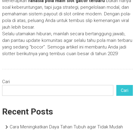
Menerapkan
rahasia pola main slot gacor terbaru
bukan hanya
soal keberuntungan, tapi juga strategi, pengelolaan modal, dan
pemahaman sistem payout di slot online modern. Dengan pola-
pola di atas, peluang Anda untuk tembus slip kemenangan viral
jauh lebih besar.
Selalu utamakan hiburan, mainlah secara bertanggung jawab,
dan pantau update komunitas agar selalu tahu pola main terbaru
yang sedang “bocor”. Semoga artikel ini membantu Anda jadi
slotter berikutnya yang tembus cuan besar di tahun 2025!
Cari
Cari
Recent Posts
Cara Meningkatkan Daya Tahan Tubuh agar Tidak Mudah