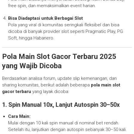
free spin, dan memaksimalkan event harian.
Bisa Diadaptasi untuk Berbagai Slot
Pola yang viral di komunitas seringkali fleksibel dan bisa
dicoba di banyak provider slot seperti Pragmatic Play, PG
Soft, hingga Habanero.
Pola Main Slot Gacor Terbaru 2025
yang Wajib Dicoba
Berdasarkan analisa forum, update slip kemenangan, dan
sharing komunitas, berikut adalah beberapa
pola main
slot
gacor
terbaru
yang layak dicoba:
1.
Spin Manual 10x, Lanjut Autospin 30–50x
Cara Main:
Mulai dengan 10 kali spin manual di nominal bet rendah.
Setelah itu, lanjutkan dengan autospin sebanyak 30–50 kali.