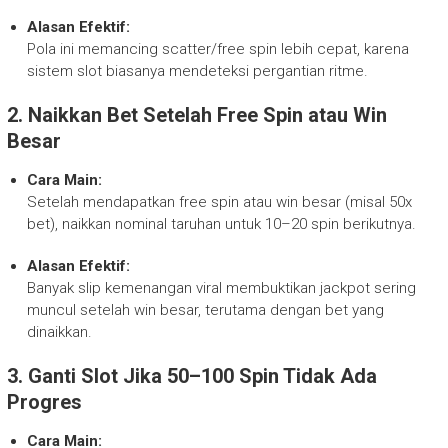
Alasan Efektif:
Pola ini memancing scatter/free spin lebih cepat, karena
sistem slot biasanya mendeteksi pergantian ritme.
2.
Naikkan Bet Setelah Free Spin atau Win
Besar
Cara Main:
Setelah mendapatkan free spin atau win besar (misal 50x
bet), naikkan nominal taruhan untuk 10–20 spin berikutnya.
Alasan Efektif:
Banyak slip kemenangan viral membuktikan jackpot sering
muncul setelah win besar, terutama dengan bet yang
dinaikkan.
3.
Ganti Slot Jika 50–100 Spin Tidak Ada
Progres
Cara Main: