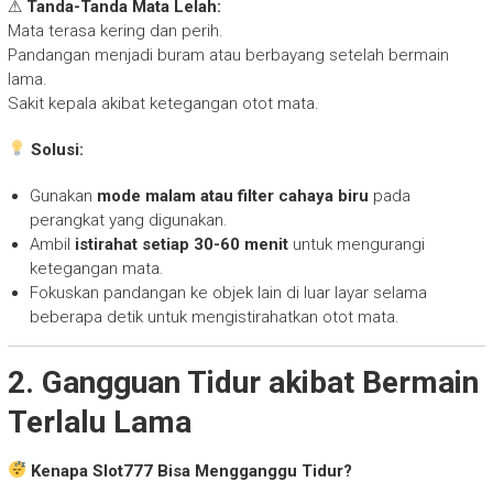
⚠
Tanda-Tanda Mata Lelah:
Mata terasa kering dan perih.
Pandangan menjadi buram atau berbayang setelah bermain
lama.
Sakit kepala akibat ketegangan otot mata.
Solusi:
Gunakan
mode malam atau filter cahaya biru
pada
perangkat yang digunakan.
Ambil
istirahat setiap 30-60 menit
untuk mengurangi
ketegangan mata.
Fokuskan pandangan ke objek lain di luar layar selama
beberapa detik untuk mengistirahatkan otot mata.
2. Gangguan Tidur akibat Bermain
Terlalu Lama
Kenapa Slot777 Bisa Mengganggu Tidur?