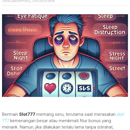
,
SehatSaatBermain
SlotGacorSehat
Bermain
Slot777
memang seru, terutama saat merasakan
slot
777
kemenangan besar atau menikmati fitur bonus yang
menarik. Namun, jika dilakukan terlalu lama tanpa istirahat,