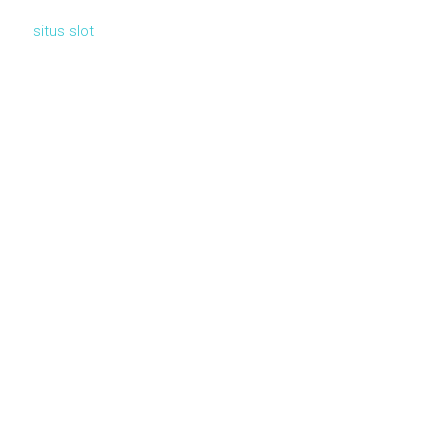
situs slot