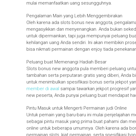
mulai memanfaatkan uang sesungguhnya.
Pengalaman Main yang Lebih Menggembirakan
Oleh karena ada slots bonus new anggota, pengalaman
mengasyikkan dan menyenangkan. Anda bukan sekedar b
untuk dipermainkan, tapi juga mempunyai peluang bua
kehilangan uang Anda sendiri. Ini akan membikin pros
bisa nikmati permainan dengan enjoy tiada penekana
Peluang buat Memenangi Hadiah Besar
Slots bonus new anggota pula memberi peluang untu
tambahan serta perputaran gratis yang diberi, Anda
untuk menimbulkan spesifikasi bonus serta jekpot 
member di awal
sampai tawarkan jekpot progresif yan
new peserta, Anda punyai peluang buat mendapat had
Pintu Masuk untuk Mengerti Permainan judi Online
Untuk pemain yang baru-baru ini mulai penjelajahan m
sebagai pintu masuk yang prima buat pahami dan men
online untuk beberapa umumnya. Oleh karena ada bo
permainan slots, kiat permainan, serta spesifikasi bo