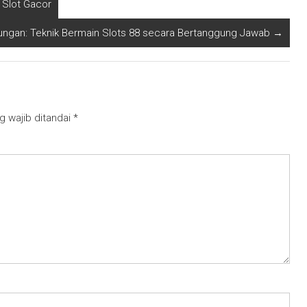
 Slot Gacor
ngan: Teknik Bermain Slots 88 secara Bertanggung Jawab
→
g wajib ditandai
*