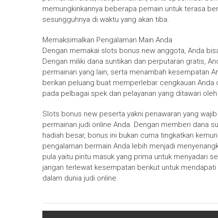
memungkinkannya beberapa pemain untuk terasa ber
sesungguhnya di waktu yang akan tiba.
Memaksimalkan Pengalaman Main Anda
Dengan memakai slots bonus new anggota, Anda bisa
Dengan miliki dana suntikan dan perputaran gratis, An
permainan yang lain, serta menambah kesempatan 
berikan peluang buat memperlebar cengkauan Anda d
pada pelbagai spek dan pelayanan yang ditawari oleh b
Slots bonus new peserta yakni penawaran yang waj
permainan judi online Anda. Dengan memberi dana su
hadiah besar, bonus ini bukan cuma tingkatkan kemu
pengalaman bermain Anda lebih menjadi menyenangkan
pula yaitu pintu masuk yang prima untuk menyadari ser
jangan terlewat kesempatan berikut untuk mendapati
dalam dunia judi online.