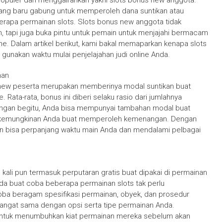
populer dan menggairahkan yakni slots bonus new anggota.
ang baru gabung untuk memperoleh dana suntikan atau
berapa permainan slots. Slots bonus new anggota tidak
tapi juga buka pintu untuk pemain untuk menjajahi bermacam
ine. Dalam artikel berikut, kami bakal memaparkan kenapa slots
unakan waktu mulai penjelajahan judi online Anda.
han
s new peserta merupakan memberinya modal suntikan buat
 Rata-rata, bonus ini diberi selaku rasio dari jumlahnya
Dengan begitu, Anda bisa mempunyai tambahan modal buat
 kemungkinan Anda buat memperoleh kemenangan. Dengan
un bisa perpanjang waktu main Anda dan mendalami pelbagai
 kali pun termasuk perputaran gratis buat dipakai di permainan
nda buat coba beberapa permainan slots tak perlu
a beragam spesifikasi permainan, obyek, dan prosedur
ngat sama dengan opsi serta tipe permainan Anda.
n untuk menumbuhkan kiat permainan mereka sebelum akan