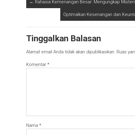
←
Rahasia Kemenangan Besar: Mengungkap Misteri
Optimalkan Kesenangan dan Keuntu
Tinggalkan Balasan
Alamat email Anda tidak akan dipublikasikan.
Ruas yan
Komentar
*
Nama
*